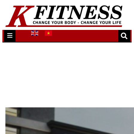
Lịch tập Yoga
Trang chủ
/
Lịch tập 30 Trần Đại Nghĩa
/
Lịch tập
Yoga