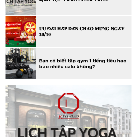
𝐔̛𝐔 Đ𝐀̃𝐈 𝐇𝐀̂́𝐏 𝐃𝐀̂̃𝐍 𝐂𝐇𝐀̀𝐎 𝐌𝐔̛̀𝐍𝐆 𝐍𝐆𝐀̀𝐘
𝟐𝟎/𝟏𝟎
Bạn có biết tập gym 1 tiếng tiêu hao
bao nhiêu calo không?