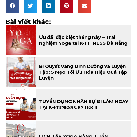
Bài viết khác:
Ưu đãi đặc biệt tháng này – Trải
nghiệm Yoga tại K-FITNESS Đà Nẵng
Bí Quyết Vàng Dinh Dưỡng và Luyện
Tập: 5 Mẹo Tối Ưu Hóa Hiệu Quả Tập
Luyện
TUYỂN DỤNG NHÂN SỰ ĐI LÀM NGAY
TẠI 𝐊-𝐅𝐈𝐓𝐍𝐄𝐒𝐒 𝐂𝐄𝐍𝐓𝐄𝐑!!!
LỊCH TẬP YOGA HÀNG TUẦN