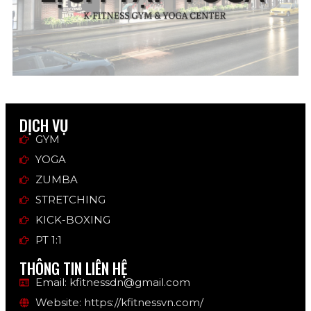
DỊCH VỤ
GYM
YOGA
ZUMBA
STRETCHING
KICK-BOXING
PT 1:1
THÔNG TIN LIÊN HỆ
Email: kfitnessdn@gmail.com
Website: https://kfitnessvn.com/