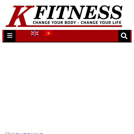
Kickboxing là gì? Những lợi ích
của Kickboxing mà bạn chưa biết
đến
Trang chủ
/
Dịch vụ
/
Kickboxing là gì? Những lợi
ích của Kickboxing mà bạn chưa biết đến