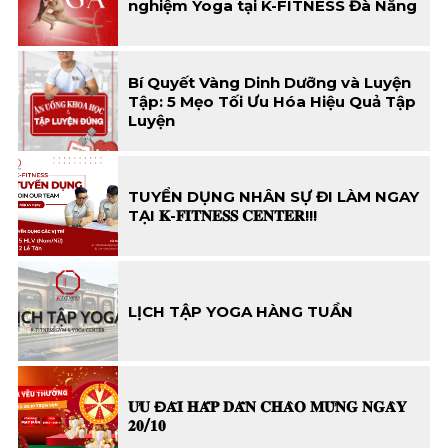
nghiệm Yoga tại K-FITNESS Đà Nẵng
Bí Quyết Vàng Dinh Dưỡng và Luyện
Tập: 5 Mẹo Tối Ưu Hóa Hiệu Quả Tập
Luyện
TUYỂN DỤNG NHÂN SỰ ĐI LÀM NGAY
TẠI 𝐊-𝐅𝐈𝐓𝐍𝐄𝐒𝐒 𝐂𝐄𝐍𝐓𝐄𝐑!!!
LỊCH TẬP YOGA HÀNG TUẦN
𝐔̛𝐔 Đ𝐀̃𝐈 𝐇𝐀̂́𝐏 𝐃𝐀̂̃𝐍 𝐂𝐇𝐀̀𝐎 𝐌𝐔̛̀𝐍𝐆 𝐍𝐆𝐀̀𝐘
𝟐𝟎/𝟏𝟎