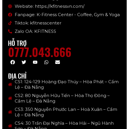
Website: https://kfitnessvn.com/
Fanpage: K-Fitness Center - Coffee, Gym & Yoga
Tiktok: kfitnesscenter
Zalo OA: KFITNESS
HỖ TRỢ
0777.043.666
ĐỊA CHỈ
CS1: 124-129 Hoàng Đạo Thúy – Hòa Phát – Cẩm
Lệ – Đà Nẵng
CS2: 80 Nguyễn Hữu Tiến – Hòa Thọ Đông –
Cẩm Lệ – Đà Nẵng
CS3: 350 Nguyễn Phước Lan – Hoà Xuân – Cẩm
Lệ – Đà Nẵng
CS4: 30 Trần Đại Nghĩa – Hòa Hải – Ngũ Hành
Sơn – Đà Nẵng