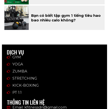
Bạn có biết tập gym 1 tiếng tiêu hao
bao nhiêu calo không?
DỊCH VỤ
GYM
YOGA
ZUMBA
STRETCHING
KICK-BOXING
PT 1:1
THÔNG TIN LIÊN HỆ
Email: kfitnessdn@gmail.com