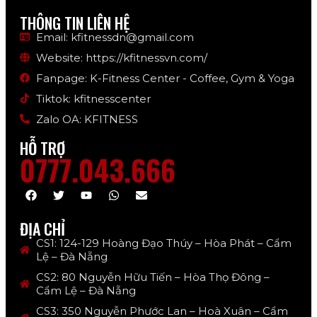
THÔNG TIN LIÊN HỆ
Email: kfitnessdn@gmail.com
Website: https://kfitnessvn.com/
Fanpage: K-Fitness Center - Coffee, Gym & Yoga
Tiktok: kfitnesscenter
Zalo OA: KFITNESS
HỖ TRỢ
0777.043.666
ĐỊA CHỈ
CS1: 124-129 Hoàng Đạo Thúy – Hòa Phát – Cẩm
Lệ – Đà Nẵng
CS2: 80 Nguyễn Hữu Tiến – Hòa Thọ Đông –
Cẩm Lệ – Đà Nẵng
CS3: 350 Nguyễn Phước Lan – Hoà Xuân – Cẩm