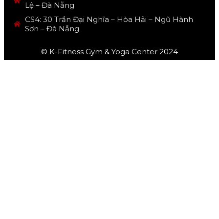
Lệ – Đà Nẵng
CS4: 30 Trần Đại Nghĩa – Hòa Hải – Ngũ Hành
Sơn – Đà Nẵng
© K-Fitness Gym & Yoga Center 2024