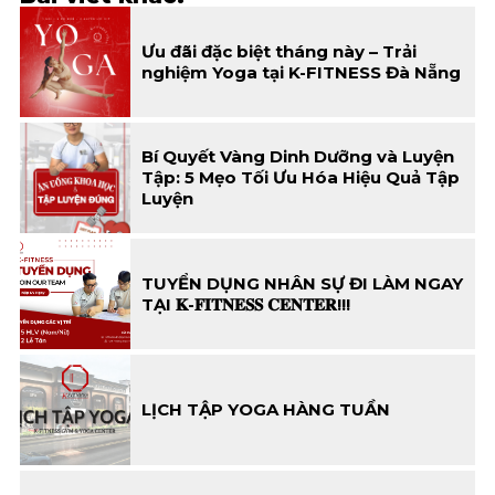
Ưu đãi đặc biệt tháng này – Trải
nghiệm Yoga tại K-FITNESS Đà Nẵng
Bí Quyết Vàng Dinh Dưỡng và Luyện
Tập: 5 Mẹo Tối Ưu Hóa Hiệu Quả Tập
Luyện
TUYỂN DỤNG NHÂN SỰ ĐI LÀM NGAY
TẠI 𝐊-𝐅𝐈𝐓𝐍𝐄𝐒𝐒 𝐂𝐄𝐍𝐓𝐄𝐑!!!
LỊCH TẬP YOGA HÀNG TUẦN