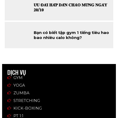
𝐔̛𝐔 Đ𝐀̃𝐈 𝐇𝐀̂́𝐏 𝐃𝐀̂̃𝐍 𝐂𝐇𝐀̀𝐎 𝐌𝐔̛̀𝐍𝐆 𝐍𝐆𝐀̀𝐘
𝟐𝟎/𝟏𝟎
Bạn có biết tập gym 1 tiếng tiêu hao
bao nhiêu calo không?
DỊCH VỤ
GYM
YOGA
ZUMBA
STRETCHING
KICK-BOXING
PT 1:1